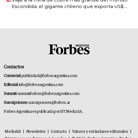
Escondida, el gigante chileno que exporta US$
14.000 millones anuales
Contactos
Comercial:
publicidad@forbesargentina.com
Editorial:
info@forbesargentina.com
Summit:
summitforbes@forbesargentina.com
Suscripciones:
suscripciones@forbes.ar
Forbes Argentina es publicada por HT Media SA.
MediaKit
|
Newsletter
|
Contacto
|
Valores y estándares editoriales
|