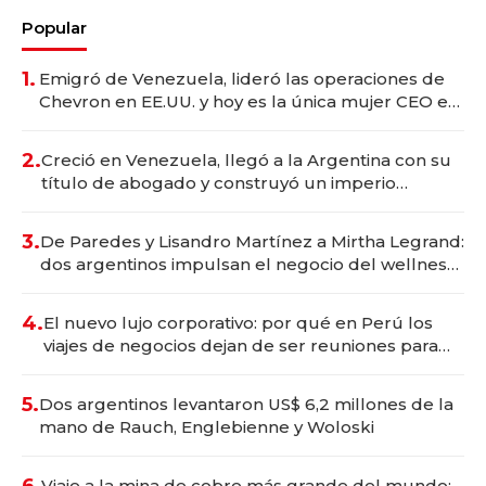
Popular
1.
Emigró de Venezuela, lideró las operaciones de
Chevron en EE.UU. y hoy es la única mujer CEO en
Vaca Muerta
2.
Creció en Venezuela, llegó a la Argentina con su
título de abogado y construyó un imperio
gastronómico que revoluciona las marcas "fast
premium"
3.
De Paredes y Lisandro Martínez a Mirtha Legrand:
dos argentinos impulsan el negocio del wellness
deportivo y el cuidado corporal
4.
El nuevo lujo corporativo: por qué en Perú los
viajes de negocios dejan de ser reuniones para
convertirse en experiencias transformadoras
5.
Dos argentinos levantaron US$ 6,2 millones de la
mano de Rauch, Englebienne y Woloski
6.
Viaje a la mina de cobre más grande del mundo: