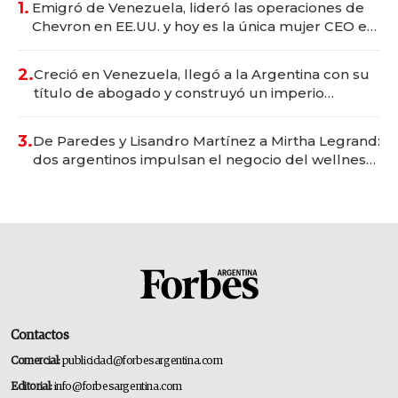
1.
Emigró de Venezuela, lideró las operaciones de
Chevron en EE.UU. y hoy es la única mujer CEO en
Vaca Muerta
2.
Creció en Venezuela, llegó a la Argentina con su
título de abogado y construyó un imperio
gastronómico que revoluciona las marcas "fast
premium"
3.
De Paredes y Lisandro Martínez a Mirtha Legrand:
dos argentinos impulsan el negocio del wellness
deportivo y el cuidado corporal
Contactos
Comercial:
publicidad@forbesargentina.com
Editorial:
info@forbesargentina.com