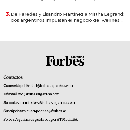
gastronómico que revoluciona las marcas "fast
premium"
3.
De Paredes y Lisandro Martínez a Mirtha Legrand:
dos argentinos impulsan el negocio del wellness
deportivo y el cuidado corporal
Contactos
Comercial:
publicidad@forbesargentina.com
Editorial:
info@forbesargentina.com
Summit:
summitforbes@forbesargentina.com
Suscripciones:
suscripciones@forbes.ar
Forbes Argentina es publicada por HT Media SA.