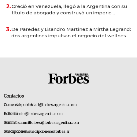
2.
Creció en Venezuela, llegó a la Argentina con su
título de abogado y construyó un imperio
gastronómico que revoluciona las marcas "fast
premium"
3.
De Paredes y Lisandro Martínez a Mirtha Legrand:
dos argentinos impulsan el negocio del wellness
deportivo y el cuidado corporal
Contactos
Comercial:
publicidad@forbesargentina.com
Editorial:
info@forbesargentina.com
Summit:
summitforbes@forbesargentina.com
Suscripciones:
suscripciones@forbes.ar