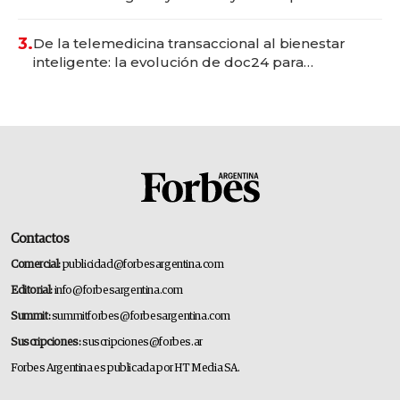
gastronómico que revoluciona las marcas "fast
premium"
3.
De la telemedicina transaccional al bienestar
inteligente: la evolución de doc24 para
transformar a las organizaciones
Contactos
Comercial:
publicidad@forbesargentina.com
Editorial:
info@forbesargentina.com
Summit:
summitforbes@forbesargentina.com
Suscripciones:
suscripciones@forbes.ar
Forbes Argentina es publicada por HT Media SA.