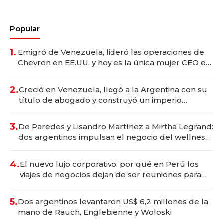
Popular
1.
Emigró de Venezuela, lideró las operaciones de
Chevron en EE.UU. y hoy es la única mujer CEO en
Vaca Muerta
2.
Creció en Venezuela, llegó a la Argentina con su
título de abogado y construyó un imperio
gastronómico que revoluciona las marcas "fast
premium"
3.
De Paredes y Lisandro Martínez a Mirtha Legrand:
dos argentinos impulsan el negocio del wellness
deportivo y el cuidado corporal
4.
El nuevo lujo corporativo: por qué en Perú los
viajes de negocios dejan de ser reuniones para
convertirse en experiencias transformadoras
5.
Dos argentinos levantaron US$ 6,2 millones de la
mano de Rauch, Englebienne y Woloski