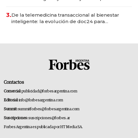
gastronómico que revoluciona las marcas "fast
premium"
3.
De la telemedicina transaccional al bienestar
inteligente: la evolución de doc24 para
transformar a las organizaciones
Contactos
Comercial:
publicidad@forbesargentina.com
Editorial:
info@forbesargentina.com
Summit:
summitforbes@forbesargentina.com
Suscripciones:
suscripciones@forbes.ar
Forbes Argentina es publicada por HT Media SA.