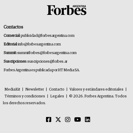
Contactos
Comercial:
publicidad@forbesargentina.com
Editorial:
info@forbesargentina.com
Summit:
summitforbes@forbesargentina.com
Suscripciones:
suscripciones@forbes.ar
Forbes Argentina es publicada por HT Media SA.
MediaKit
|
Newsletter
|
Contacto
|
Valores y estándares editoriales
|
Términos y condiciones
|
Legales
|
© 2026. Forbes Argentina. Todos
los derechos reservados.