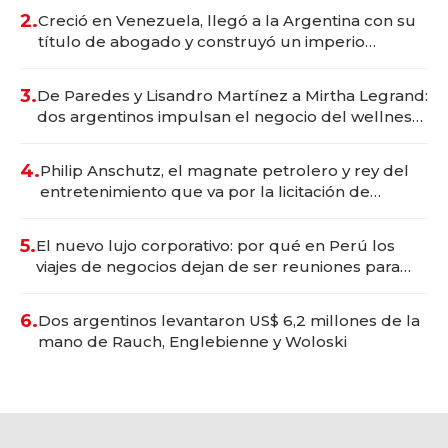
2.
Creció en Venezuela, llegó a la Argentina con su
título de abogado y construyó un imperio
gastronómico que revoluciona las marcas "fast
premium"
3.
De Paredes y Lisandro Martínez a Mirtha Legrand:
dos argentinos impulsan el negocio del wellness
deportivo y el cuidado corporal
4.
Philip Anschutz, el magnate petrolero y rey del
entretenimiento que va por la licitación de
Tecnópolis junto a Fénix
5.
El nuevo lujo corporativo: por qué en Perú los
viajes de negocios dejan de ser reuniones para
convertirse en experiencias transformadoras
6.
Dos argentinos levantaron US$ 6,2 millones de la
mano de Rauch, Englebienne y Woloski