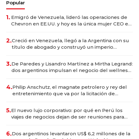
Popular
1.
Emigró de Venezuela, lideró las operaciones de
Chevron en EE.UU. y hoy es la única mujer CEO en
Vaca Muerta
2.
Creció en Venezuela, llegó a la Argentina con su
título de abogado y construyó un imperio
gastronómico que revoluciona las marcas "fast
premium"
3.
De Paredes y Lisandro Martínez a Mirtha Legrand:
dos argentinos impulsan el negocio del wellness
deportivo y el cuidado corporal
4.
Philip Anschutz, el magnate petrolero y rey del
entretenimiento que va por la licitación de
Tecnópolis junto a Fénix
5.
El nuevo lujo corporativo: por qué en Perú los
viajes de negocios dejan de ser reuniones para
convertirse en experiencias transformadoras
6.
Dos argentinos levantaron US$ 6,2 millones de la