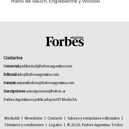
mano de Rauch, Englebienne y Woloski
Contactos
Comercial:
publicidad@forbesargentina.com
Editorial:
info@forbesargentina.com
Summit:
summitforbes@forbesargentina.com
Suscripciones:
suscripciones@forbes.ar
Forbes Argentina es publicada por HT Media SA.
MediaKit
|
Newsletter
|
Contacto
|
Valores y estándares editoriales
|
Términos y condiciones
|
Legales
|
© 2026. Forbes Argentina. Todos