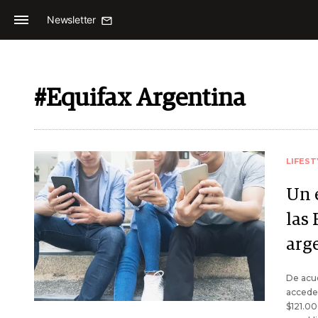
Newsletter
#Equifax Argentina
LIFEST
Un 
las 
arg
De acu
acceder
$121.00