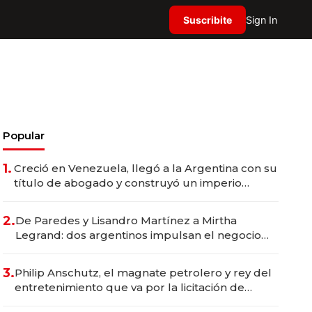
Suscribite
Sign In
Popular
1.
Creció en Venezuela, llegó a la Argentina con su
título de abogado y construyó un imperio
gastronómico que revoluciona las marcas "fast
premium"
2.
De Paredes y Lisandro Martínez a Mirtha
Legrand: dos argentinos impulsan el negocio
del wellness deportivo y el cuidado corporal
3.
Philip Anschutz, el magnate petrolero y rey del
entretenimiento que va por la licitación de
Tecnópolis junto a Fénix