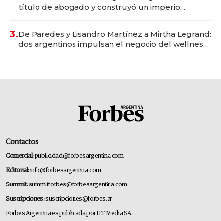
título de abogado y construyó un imperio
gastronómico que revoluciona las marcas "fast
premium"
3.
De Paredes y Lisandro Martínez a Mirtha Legrand:
dos argentinos impulsan el negocio del wellness
deportivo y el cuidado corporal
Contactos
Comercial:
publicidad@forbesargentina.com
Editorial:
info@forbesargentina.com
Summit:
summitforbes@forbesargentina.com
Suscripciones:
suscripciones@forbes.ar
Forbes Argentina es publicada por HT Media SA.