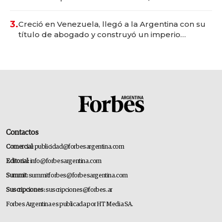
para fundar startups biotech
3.
Creció en Venezuela, llegó a la Argentina con su
título de abogado y construyó un imperio
gastronómico que revoluciona las marcas "fast
premium"
Contactos
Comercial:
publicidad@forbesargentina.com
Editorial:
info@forbesargentina.com
Summit:
summitforbes@forbesargentina.com
Suscripciones:
suscripciones@forbes.ar
Forbes Argentina es publicada por HT Media SA.