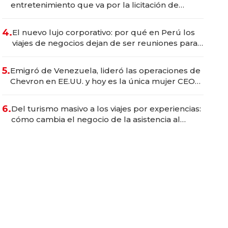
entretenimiento que va por la licitación de
Tecnópolis junto a Fénix
4.
El nuevo lujo corporativo: por qué en Perú los
viajes de negocios dejan de ser reuniones para
convertirse en experiencias transformadoras
5.
Emigró de Venezuela, lideró las operaciones de
Chevron en EE.UU. y hoy es la única mujer CEO
en Vaca Muerta
6.
Del turismo masivo a los viajes por experiencias:
cómo cambia el negocio de la asistencia al
viajero