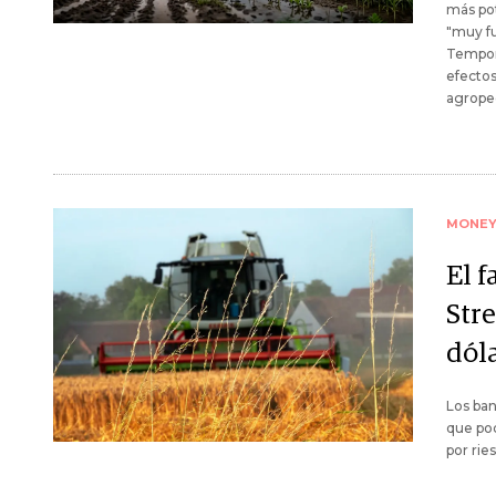
más pot
"muy fu
Tempora
efectos
agropec
MONE
El 
Stre
dól
Los ban
que pod
por rie