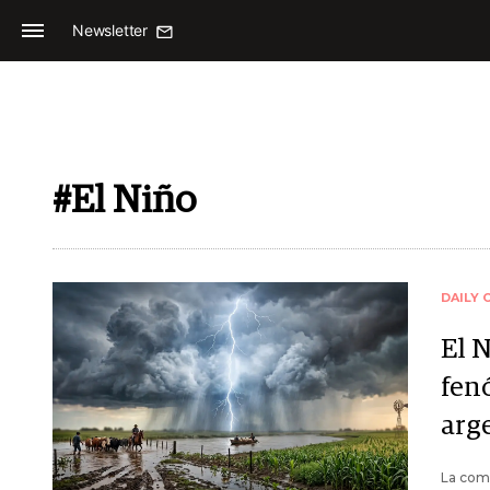
Newsletter
#El Niño
DAILY 
El N
fen
arg
La comu