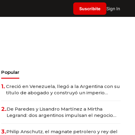
Suscribite
Sign In
Popular
1.
Creció en Venezuela, llegó a la Argentina con su
título de abogado y construyó un imperio
gastronómico que revoluciona las marcas "fast
premium"
2.
De Paredes y Lisandro Martínez a Mirtha
Legrand: dos argentinos impulsan el negocio
del wellness deportivo y el cuidado corporal
3.
Philip Anschutz, el magnate petrolero y rey del