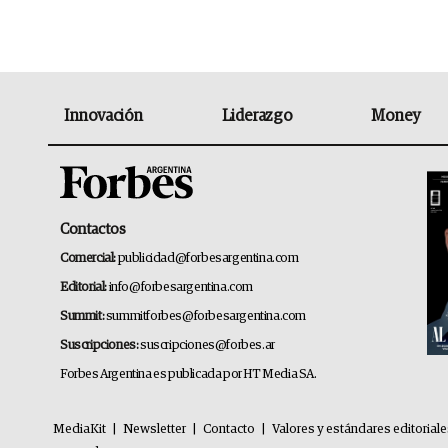
Innovación
Liderazgo
Money
Contactos
Comercial:
publicidad@forbesargentina.com
Editorial:
info@forbesargentina.com
Summit:
summitforbes@forbesargentina.com
Suscripciones:
suscripciones@forbes.ar
Forbes Argentina es publicada por HT Media SA.
MediaKit
|
Newsletter
|
Contacto
|
Valores y estándares editorial