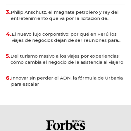
gastronómico que revoluciona las marcas "fast
premium"
3.
Philip Anschutz, el magnate petrolero y rey del
entretenimiento que va por la licitación de
Tecnópolis junto a Fénix
4.
El nuevo lujo corporativo: por qué en Perú los
viajes de negocios dejan de ser reuniones para
convertirse en experiencias transformadoras
5.
Del turismo masivo a los viajes por experiencias:
cómo cambia el negocio de la asistencia al viajero
6.
Innovar sin perder el ADN, la fórmula de Urbania
para escalar