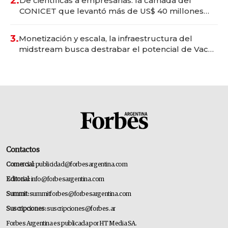
2.
De científicas a empresarias: la camada del
CONICET que levantó más de US$ 40 millones
para fundar startups biotech
3.
Monetización y escala, la infraestructura del
midstream busca destrabar el potencial de Vaca
Muerta
Contactos
Comercial:
publicidad@forbesargentina.com
Editorial:
info@forbesargentina.com
Summit:
summitforbes@forbesargentina.com
Suscripciones:
suscripciones@forbes.ar
Forbes Argentina es publicada por HT Media SA.