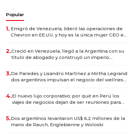
Popular
1.
Emigró de Venezuela, lideró las operaciones de
Chevron en EE.UU. y hoy es la única mujer CEO en
Vaca Muerta
2.
Creció en Venezuela, llegó a la Argentina con su
título de abogado y construyó un imperio
gastronómico que revoluciona las marcas "fast
premium"
3.
De Paredes y Lisandro Martínez a Mirtha Legrand:
dos argentinos impulsan el negocio del wellness
deportivo y el cuidado corporal
4.
El nuevo lujo corporativo: por qué en Perú los
viajes de negocios dejan de ser reuniones para
convertirse en experiencias transformadoras
5.
Dos argentinos levantaron US$ 6,2 millones de la
mano de Rauch, Englebienne y Woloski