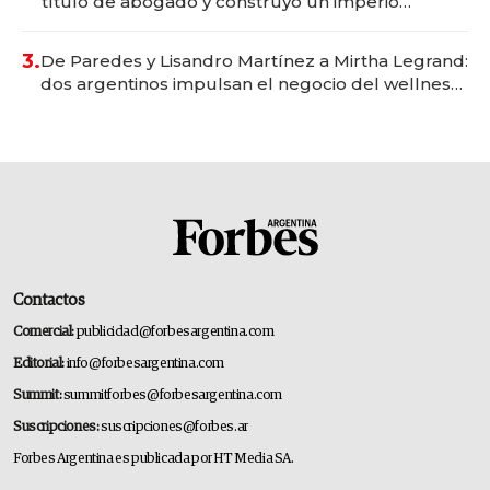
título de abogado y construyó un imperio
gastronómico que revoluciona las marcas "fast
premium"
3.
De Paredes y Lisandro Martínez a Mirtha Legrand:
dos argentinos impulsan el negocio del wellness
deportivo y el cuidado corporal
Contactos
Comercial:
publicidad@forbesargentina.com
Editorial:
info@forbesargentina.com
Summit:
summitforbes@forbesargentina.com
Suscripciones:
suscripciones@forbes.ar
Forbes Argentina es publicada por HT Media SA.