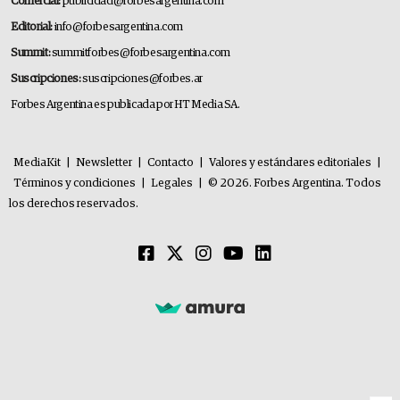
Comercial:
publicidad@forbesargentina.com
Editorial:
info@forbesargentina.com
Summit:
summitforbes@forbesargentina.com
Suscripciones:
suscripciones@forbes.ar
Forbes Argentina es publicada por HT Media SA.
MediaKit
|
Newsletter
|
Contacto
|
Valores y estándares editoriales
|
Términos y condiciones
|
Legales
|
© 2026. Forbes Argentina. Todos
los derechos reservados.