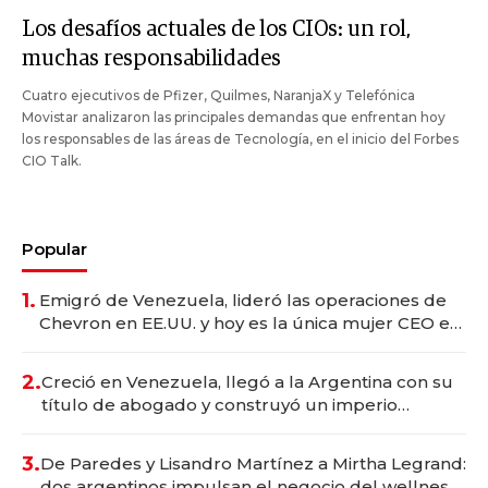
Los desafíos actuales de los CIOs: un rol,
muchas responsabilidades
Cuatro ejecutivos de Pfizer, Quilmes, NaranjaX y Telefónica
Movistar analizaron las principales demandas que enfrentan hoy
los responsables de las áreas de Tecnología, en el inicio del Forbes
CIO Talk.
Popular
1.
Emigró de Venezuela, lideró las operaciones de
Chevron en EE.UU. y hoy es la única mujer CEO en
Vaca Muerta
2.
Creció en Venezuela, llegó a la Argentina con su
título de abogado y construyó un imperio
gastronómico que revoluciona las marcas "fast
premium"
3.
De Paredes y Lisandro Martínez a Mirtha Legrand:
dos argentinos impulsan el negocio del wellness