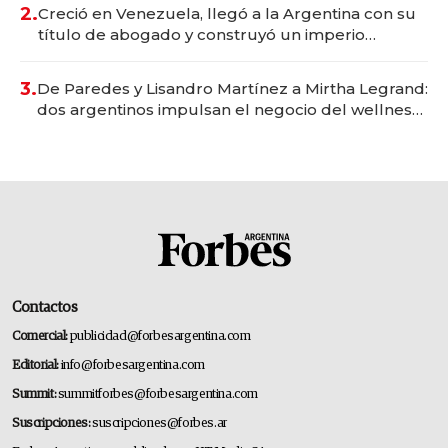
2.
Creció en Venezuela, llegó a la Argentina con su
título de abogado y construyó un imperio
gastronómico que revoluciona las marcas "fast
premium"
3.
De Paredes y Lisandro Martínez a Mirtha Legrand:
dos argentinos impulsan el negocio del wellness
deportivo y el cuidado corporal
Contactos
Comercial:
publicidad@forbesargentina.com
Editorial:
info@forbesargentina.com
Summit:
summitforbes@forbesargentina.com
Suscripciones:
suscripciones@forbes.ar