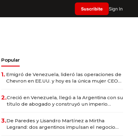
Suscribite
Sign In
Popular
1.
Emigró de Venezuela, lideró las operaciones de
Chevron en EE.UU. y hoy es la única mujer CEO
en Vaca Muerta
2.
Creció en Venezuela, llegó a la Argentina con su
título de abogado y construyó un imperio
gastronómico que revoluciona las marcas "fast
premium"
3.
De Paredes y Lisandro Martínez a Mirtha
Legrand: dos argentinos impulsan el negocio
del wellness deportivo y el cuidado corporal