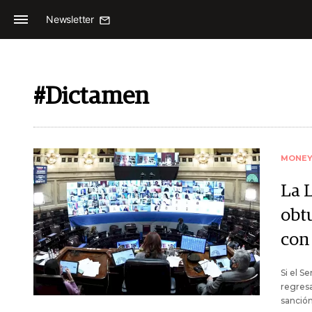
Newsletter
#Dictamen
MONE
La 
obt
con
Si el S
regresa
sanción