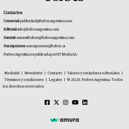
Contactos
Comercial:
publicidad@forbesargentina.com
Editorial:
info@forbesargentina.com
Summit:
summitforbes@forbesargentina.com
Suscripciones:
suscripciones@forbes.ar
Forbes Argentina es publicada por HT Media SA.
MediaKit
|
Newsletter
|
Contacto
|
Valores y estándares editoriales
|
Términos y condiciones
|
Legales
|
© 2026. Forbes Argentina. Todos
los derechos reservados.