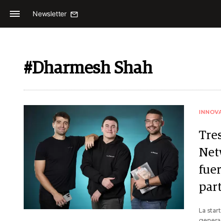
Newsletter
#Dharmesh Shah
INNOV
Tre
Net
fue
part
La star
generac