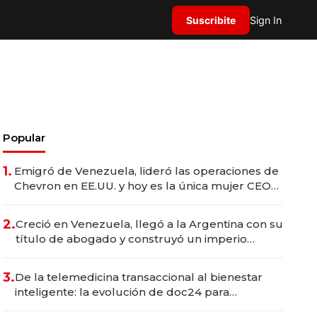
Suscribite
Sign In
Popular
1.
Emigró de Venezuela, lideró las operaciones de
Chevron en EE.UU. y hoy es la única mujer CEO
en Vaca Muerta
2.
Creció en Venezuela, llegó a la Argentina con su
título de abogado y construyó un imperio
gastronómico que revoluciona las marcas "fast
premium"
3.
De la telemedicina transaccional al bienestar
inteligente: la evolución de doc24 para
transformar a las organizaciones