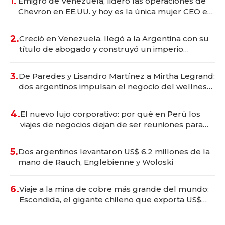
1.
Emigró de Venezuela, lideró las operaciones de
Chevron en EE.UU. y hoy es la única mujer CEO en
Vaca Muerta
2.
Creció en Venezuela, llegó a la Argentina con su
título de abogado y construyó un imperio
gastronómico que revoluciona las marcas "fast
premium"
3.
De Paredes y Lisandro Martínez a Mirtha Legrand:
dos argentinos impulsan el negocio del wellness
deportivo y el cuidado corporal
4.
El nuevo lujo corporativo: por qué en Perú los
viajes de negocios dejan de ser reuniones para
convertirse en experiencias transformadoras
5.
Dos argentinos levantaron US$ 6,2 millones de la
mano de Rauch, Englebienne y Woloski
6.
Viaje a la mina de cobre más grande del mundo:
Escondida, el gigante chileno que exporta US$
14.000 millones anuales