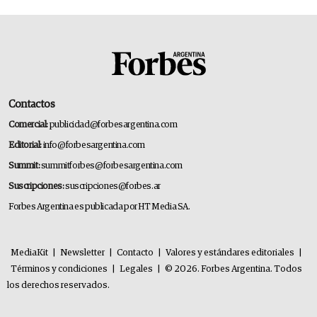
Contactos
Comercial:
publicidad@forbesargentina.com
Editorial:
info@forbesargentina.com
Summit:
summitforbes@forbesargentina.com
Suscripciones:
suscripciones@forbes.ar
Forbes Argentina es publicada por HT Media SA.
MediaKit
|
Newsletter
|
Contacto
|
Valores y estándares editoriales
|
Términos y condiciones
|
Legales
|
© 2026. Forbes Argentina. Todos
los derechos reservados.