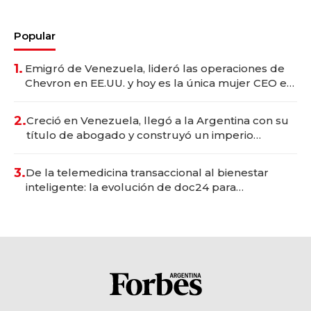
Popular
1.
Emigró de Venezuela, lideró las operaciones de
Chevron en EE.UU. y hoy es la única mujer CEO en
Vaca Muerta
2.
Creció en Venezuela, llegó a la Argentina con su
título de abogado y construyó un imperio
gastronómico que revoluciona las marcas "fast
premium"
3.
De la telemedicina transaccional al bienestar
inteligente: la evolución de doc24 para
transformar a las organizaciones