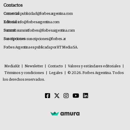
Contactos
Comercial:
publicidad@forbesargentina.com
Editorial:
info@forbesargentina.com
Summit:
summitforbes@forbesargentina.com
Suscripciones:
suscripciones@forbes.ar
Forbes Argentina es publicada por HT Media SA.
MediaKit
|
Newsletter
|
Contacto
|
Valores y estándares editoriales
|
Términos y condiciones
|
Legales
|
© 2026. Forbes Argentina. Todos
los derechos reservados.