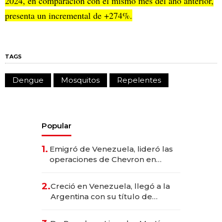
2024, en comparación con el mismo mes del año anterior,
presenta un incremental de +274%.
TAGS
Dengue
Mosquitos
Repelentes
Popular
1.
Emigró de Venezuela, lideró las
operaciones de Chevron en
EE.UU. y hoy es la única mujer
CEO en Vaca Muerta
2.
Creció en Venezuela, llegó a la
Argentina con su título de
abogado y construyó un imperio
gastronómico que revoluciona