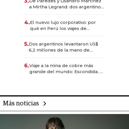
3.
De Paredes y Lisandro Martínez
las marcas "fast premium"
a Mirtha Legrand: dos argentinos
impulsan el negocio del wellness
deportivo y el cuidado corporal
4.
El nuevo lujo corporativo: por
qué en Perú los viajes de
negocios dejan de ser reuniones
para convertirse en experiencias
5.
Dos argentinos levantaron US$
transformadoras
6,2 millones de la mano de
Rauch, Englebienne y Woloski
6.
Viaje a la mina de cobre más
grande del mundo: Escondida, el
gigante chileno que exporta US$
14.000 millones anuales
Más noticias