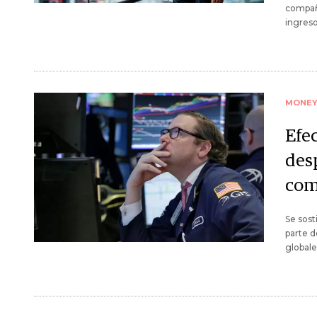
compañí
ingreso
MONE
Efe
des
com
Se sost
parte d
globale