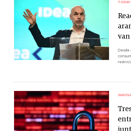
TODAY
Reac
ara
van 
Desde e
consumi
restric
INNOV
Tre
entr
junt