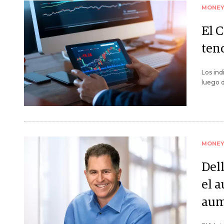
MONE
El 
ten
Los ind
luego d
MONE
Dell
el a
aum