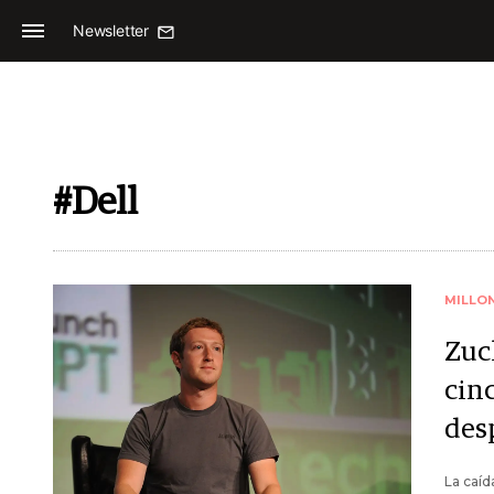
Newsletter
#Dell
MILLO
Zuc
cin
des
La caíd