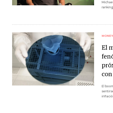
Michael
ranking
MONE
El m
fen
pró
con
El boom
sentirs
inflació