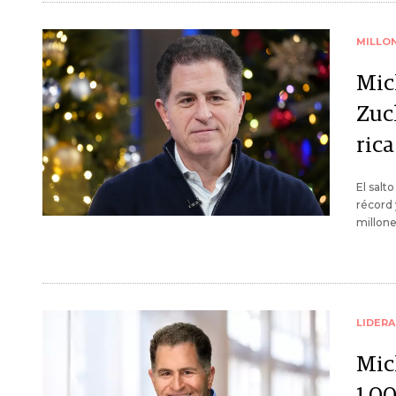
MILLO
Mic
Zuc
ric
El salt
récord 
millone
LIDER
Mic
1.0