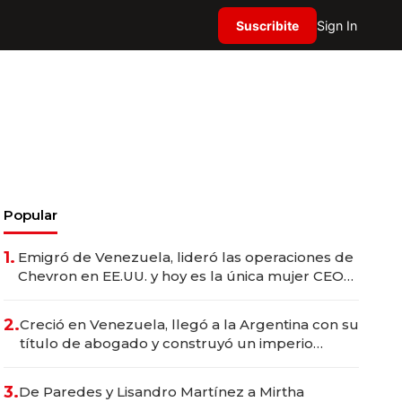
Suscribite
Sign In
Popular
1.
Emigró de Venezuela, lideró las operaciones de
Chevron en EE.UU. y hoy es la única mujer CEO
en Vaca Muerta
2.
Creció en Venezuela, llegó a la Argentina con su
título de abogado y construyó un imperio
gastronómico que revoluciona las marcas "fast
premium"
3.
De Paredes y Lisandro Martínez a Mirtha