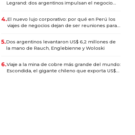
Legrand: dos argentinos impulsan el negocio
del wellness deportivo y el cuidado corporal
4.
El nuevo lujo corporativo: por qué en Perú los
viajes de negocios dejan de ser reuniones para
convertirse en experiencias transformadoras
5.
Dos argentinos levantaron US$ 6,2 millones de
la mano de Rauch, Englebienne y Woloski
6.
Viaje a la mina de cobre más grande del mundo:
Escondida, el gigante chileno que exporta US$
14.000 millones anuales