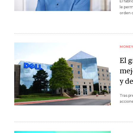
El fabr
le perm
orden 
MONE
El 
mej
y de
Tras pr
accione