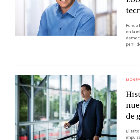
tec
Fundó D
en la i
democra
perfil 
MONE
Hist
nue
de g
El salt
impulsa