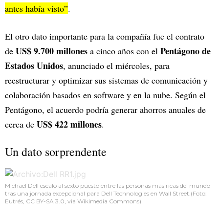
antes había visto”
.
El otro dato importante para la compañía fue el contrato
US$ 9.700 millones
Pentágono de
de
a cinco años con el
Estados Unidos
, anunciado el miércoles, para
reestructurar y optimizar sus sistemas de comunicación y
colaboración basados en software y en la nube. Según el
Pentágono, el acuerdo podría generar ahorros anuales de
US$ 422 millones
cerca de
.
Un dato sorprendente
Michael Dell escaló al sexto puesto entre las personas más ricas del mundo
tras una jornada excepcional para Dell Technologies en Wall Street.(Foto:
Eutrés, CC BY-SA 3.0, via Wikimedia Commons)