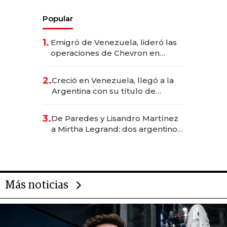
Popular
1.
Emigró de Venezuela, lideró las
operaciones de Chevron en
EE.UU. y hoy es la única mujer
CEO en Vaca Muerta
2.
Creció en Venezuela, llegó a la
Argentina con su título de
abogado y construyó un imperio
gastronómico que revoluciona
3.
De Paredes y Lisandro Martínez
las marcas "fast premium"
a Mirtha Legrand: dos argentinos
impulsan el negocio del wellness
deportivo y el cuidado corporal
Más noticias