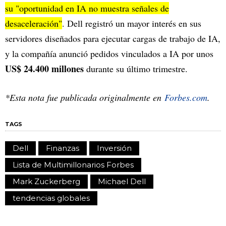
su "oportunidad en IA no muestra señales de
desaceleración"
. Dell registró un mayor interés en sus
servidores diseñados para ejecutar cargas de trabajo de IA,
y la compañía anunció pedidos vinculados a IA por unos
US$ 24.400 millones
durante su último trimestre.
*Esta nota fue publicada originalmente en
Forbes.com
.
TAGS
Dell
Finanzas
Inversión
Lista de Multimillonarios Forbes
Mark Zuckerberg
Michael Dell
tendencias globales