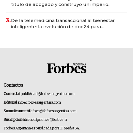
título de abogado y construyó un imperio
gastronómico que revoluciona las marcas "fast
premium"
3.
De la telemedicina transaccional al bienestar
inteligente: la evolución de doc24 para
transformar a las organizaciones
Contactos
Comercial:
publicidad@forbesargentina.com
Editorial:
info@forbesargentina.com
Summit:
summitforbes@forbesargentina.com
Suscripciones:
suscripciones@forbes.ar
Forbes Argentina es publicada por HT Media SA.