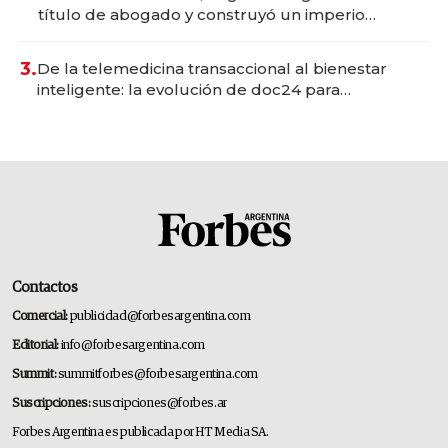
título de abogado y construyó un imperio
gastronómico que revoluciona las marcas "fast
premium"
3.
De la telemedicina transaccional al bienestar
inteligente: la evolución de doc24 para
transformar a las organizaciones
Contactos
Comercial:
publicidad@forbesargentina.com
Editorial:
info@forbesargentina.com
Summit:
summitforbes@forbesargentina.com
Suscripciones:
suscripciones@forbes.ar
Forbes Argentina es publicada por HT Media SA.