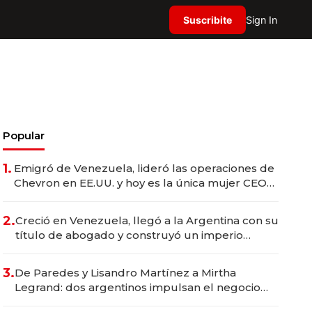
Suscribite
Sign In
Popular
1.
Emigró de Venezuela, lideró las operaciones de
Chevron en EE.UU. y hoy es la única mujer CEO
en Vaca Muerta
2.
Creció en Venezuela, llegó a la Argentina con su
título de abogado y construyó un imperio
gastronómico que revoluciona las marcas "fast
premium"
3.
De Paredes y Lisandro Martínez a Mirtha
Legrand: dos argentinos impulsan el negocio
del wellness deportivo y el cuidado corporal