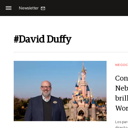
Newsletter
#David Duffy
NEGOC
Cono
Neb
bri
Wor
Los par
directo