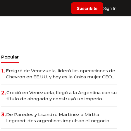
Suscribite
Sign In
Popular
1.
Emigró de Venezuela, lideró las operaciones de
Chevron en EE.UU. y hoy es la única mujer CEO
en Vaca Muerta
2.
Creció en Venezuela, llegó a la Argentina con su
título de abogado y construyó un imperio
gastronómico que revoluciona las marcas "fast
premium"
3.
De Paredes y Lisandro Martínez a Mirtha
Legrand: dos argentinos impulsan el negocio
del wellness deportivo y el cuidado corporal