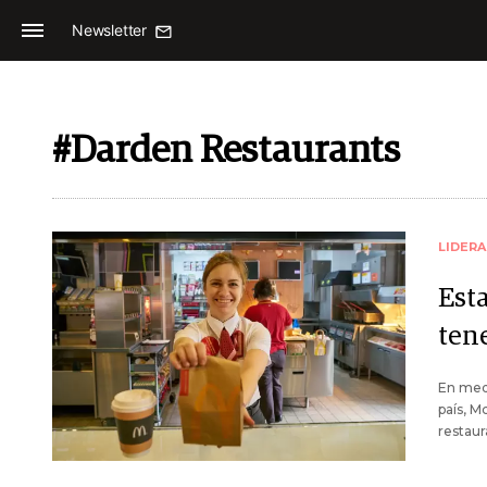
Newsletter
#Darden Restaurants
LIDER
Esta
ten
En medi
país, M
restaur