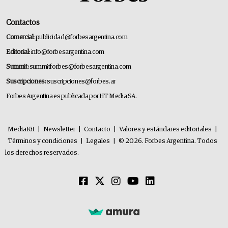
Contactos
Comercial:
publicidad@forbesargentina.com
Editorial:
info@forbesargentina.com
Summit:
summitforbes@forbesargentina.com
Suscripciones:
suscripciones@forbes.ar
Forbes Argentina es publicada por HT Media SA.
MediaKit
|
Newsletter
|
Contacto
|
Valores y estándares editoriales
|
Términos y condiciones
|
Legales
|
© 2026. Forbes Argentina. Todos
los derechos reservados.