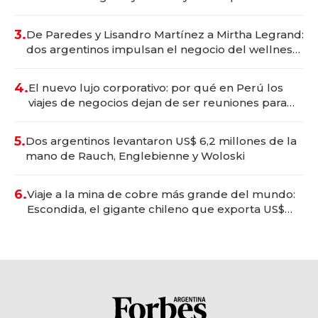
gastronómico que revoluciona las marcas "fast
premium"
3.
De Paredes y Lisandro Martínez a Mirtha Legrand:
dos argentinos impulsan el negocio del wellness
deportivo y el cuidado corporal
4.
El nuevo lujo corporativo: por qué en Perú los
viajes de negocios dejan de ser reuniones para
convertirse en experiencias transformadoras
5.
Dos argentinos levantaron US$ 6,2 millones de la
mano de Rauch, Englebienne y Woloski
6.
Viaje a la mina de cobre más grande del mundo:
Escondida, el gigante chileno que exporta US$
14.000 millones anuales