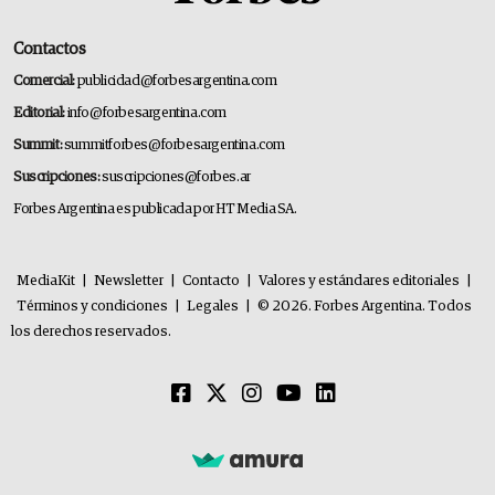
Contactos
Comercial:
publicidad@forbesargentina.com
Editorial:
info@forbesargentina.com
Summit:
summitforbes@forbesargentina.com
Suscripciones:
suscripciones@forbes.ar
Forbes Argentina es publicada por HT Media SA.
MediaKit
|
Newsletter
|
Contacto
|
Valores y estándares editoriales
|
Términos y condiciones
|
Legales
|
© 2026. Forbes Argentina. Todos
los derechos reservados.