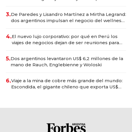
gastronómico que revoluciona las marcas "fast
premium"
3.
De Paredes y Lisandro Martínez a Mirtha Legrand:
dos argentinos impulsan el negocio del wellness
deportivo y el cuidado corporal
4.
El nuevo lujo corporativo: por qué en Perú los
viajes de negocios dejan de ser reuniones para
convertirse en experiencias transformadoras
5.
Dos argentinos levantaron US$ 6,2 millones de la
mano de Rauch, Englebienne y Woloski
6.
Viaje a la mina de cobre más grande del mundo:
Escondida, el gigante chileno que exporta US$
14.000 millones anuales