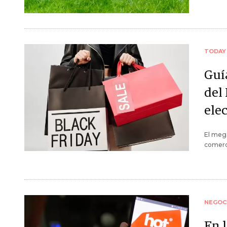
TODAY
Guí
del 
ele
El mega
comerci
NEGOC
En l