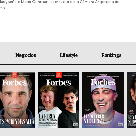
as", señaló Mario Grinman, secretario de la Cámara Argentina de
io.
Negocios
Lifestyle
Rankings