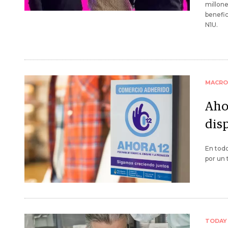
millone
benefic
N1U.
MACRO
Ahor
dis
En todo
por un 
TODAY