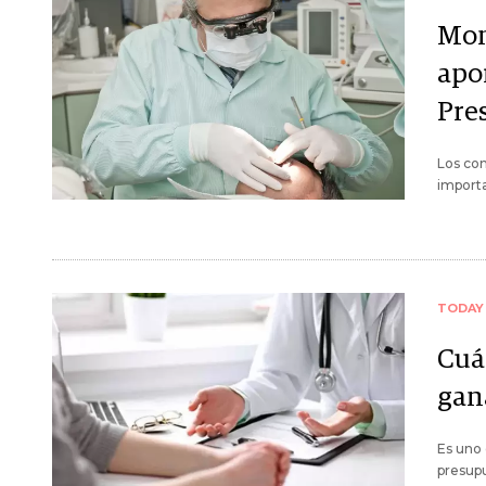
Mon
apor
Pre
Los con
importa
TODAY
Cuá
gan
Es uno 
presup