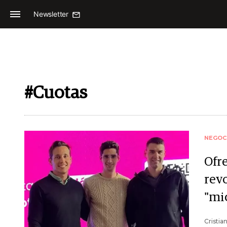
Newsletter
#Cuotas
NEGOC
Ofre
rev
"mi
Cristia