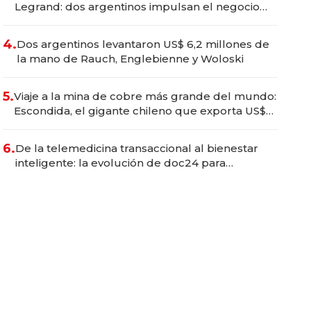
Legrand: dos argentinos impulsan el negocio
del wellness deportivo y el cuidado corporal
4.
Dos argentinos levantaron US$ 6,2 millones de
la mano de Rauch, Englebienne y Woloski
5.
Viaje a la mina de cobre más grande del mundo:
Escondida, el gigante chileno que exporta US$
14.000 millones anuales
6.
De la telemedicina transaccional al bienestar
inteligente: la evolución de doc24 para
transformar a las organizaciones