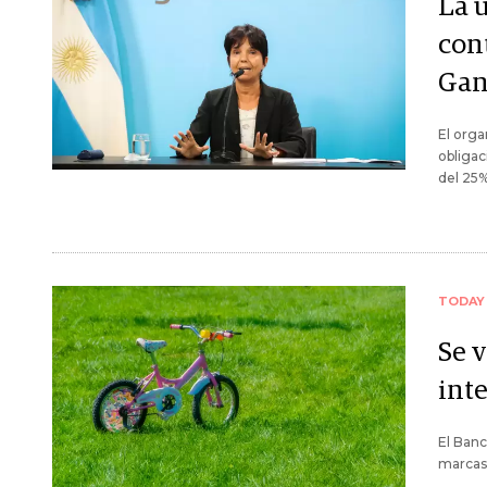
La 
con
Gan
El orga
obligac
del 25%
TODAY
Se v
inte
El Banc
marcas,