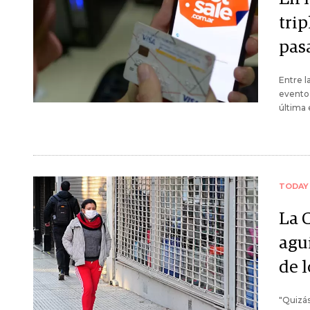
tri
pas
Entre l
evento
última 
TODAY
La 
agui
de l
"Quizás