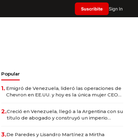
Suscribite
Sign In
Popular
1.
Emigró de Venezuela, lideró las operaciones de
Chevron en EE.UU. y hoy es la única mujer CEO
en Vaca Muerta
2.
Creció en Venezuela, llegó a la Argentina con su
título de abogado y construyó un imperio
gastronómico que revoluciona las marcas "fast
premium"
3.
De Paredes y Lisandro Martínez a Mirtha