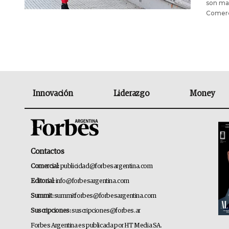
son mal
Comerc
Innovación
Liderazgo
Money
Contactos
Comercial:
publicidad@forbesargentina.com
Editorial:
info@forbesargentina.com
Summit:
summitforbes@forbesargentina.com
Suscripciones:
suscripciones@forbes.ar
Forbes Argentina es publicada por HT Media SA.