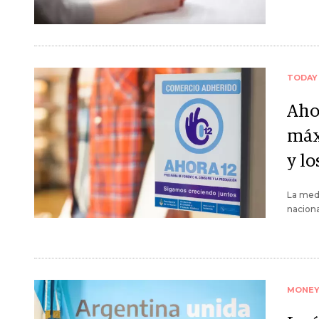
TODAY
Ahor
máx
y l
La medi
naciona
MONE