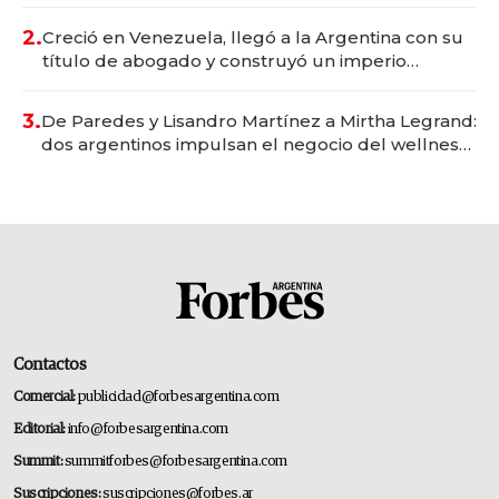
Vaca Muerta
2.
Creció en Venezuela, llegó a la Argentina con su
título de abogado y construyó un imperio
gastronómico que revoluciona las marcas "fast
premium"
3.
De Paredes y Lisandro Martínez a Mirtha Legrand:
dos argentinos impulsan el negocio del wellness
deportivo y el cuidado corporal
Contactos
Comercial:
publicidad@forbesargentina.com
Editorial:
info@forbesargentina.com
Summit:
summitforbes@forbesargentina.com
Suscripciones:
suscripciones@forbes.ar