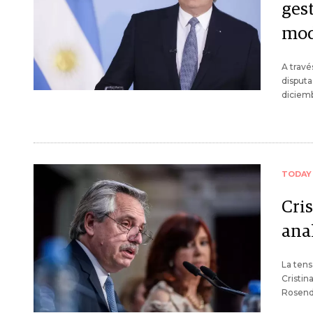
ges
mod
A travé
disput
diciem
TODAY
Cris
anal
La tens
Cristin
Rosend