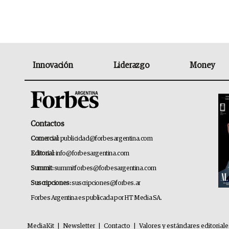
Innovación
Liderazgo
Money
Contactos
Comercial:
publicidad@forbesargentina.com
Editorial:
info@forbesargentina.com
Summit:
summitforbes@forbesargentina.com
Suscripciones:
suscripciones@forbes.ar
Forbes Argentina es publicada por HT Media SA.
MediaKit
|
Newsletter
|
Contacto
|
Valores y estándares editorial