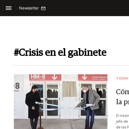
Newsletter
#Crisis en el gabinete
TODAY
Cóm
la 
El int
jefe de
de las 