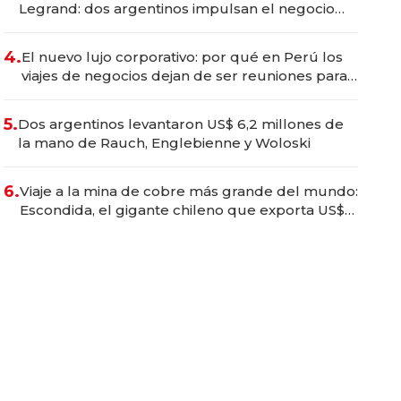
Legrand: dos argentinos impulsan el negocio
del wellness deportivo y el cuidado corporal
4.
El nuevo lujo corporativo: por qué en Perú los
viajes de negocios dejan de ser reuniones para
convertirse en experiencias transformadoras
5.
Dos argentinos levantaron US$ 6,2 millones de
la mano de Rauch, Englebienne y Woloski
6.
Viaje a la mina de cobre más grande del mundo:
Escondida, el gigante chileno que exporta US$
14.000 millones anuales