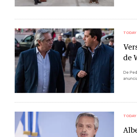
TODAY
Vers
de 
De Pedr
anuncia
TODAY
Albe