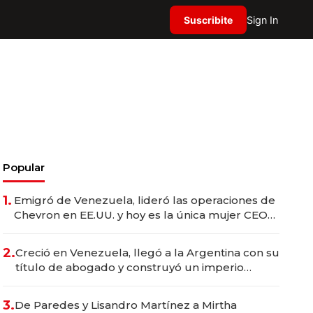
Suscribite
Sign In
Popular
1.
Emigró de Venezuela, lideró las operaciones de
Chevron en EE.UU. y hoy es la única mujer CEO
en Vaca Muerta
2.
Creció en Venezuela, llegó a la Argentina con su
título de abogado y construyó un imperio
gastronómico que revoluciona las marcas "fast
premium"
3.
De Paredes y Lisandro Martínez a Mirtha