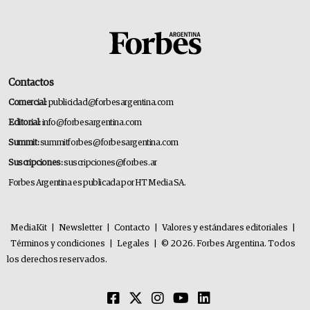
Contactos
Comercial:
publicidad@forbesargentina.com
Editorial:
info@forbesargentina.com
Summit:
summitforbes@forbesargentina.com
Suscripciones:
suscripciones@forbes.ar
Forbes Argentina es publicada por HT Media SA.
MediaKit
|
Newsletter
|
Contacto
|
Valores y estándares editoriales
|
Términos y condiciones
|
Legales
|
© 2026. Forbes Argentina. Todos
los derechos reservados.