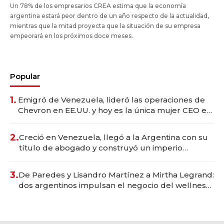
Un 78% de los empresarios CREA estima que la economía
argentina estará peor dentro de un año respecto de la actualidad,
mientras que la mitad proyecta que la situación de su empresa
empeorará en los próximos doce meses.
Popular
1.
Emigró de Venezuela, lideró las operaciones de
Chevron en EE.UU. y hoy es la única mujer CEO en
Vaca Muerta
2.
Creció en Venezuela, llegó a la Argentina con su
título de abogado y construyó un imperio
gastronómico que revoluciona las marcas "fast
premium"
3.
De Paredes y Lisandro Martínez a Mirtha Legrand:
dos argentinos impulsan el negocio del wellness
deportivo y el cuidado corporal