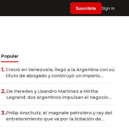
Suscribite
Sign In
Popular
1.
Creció en Venezuela, llegó a la Argentina con su
título de abogado y construyó un imperio
gastronómico que revoluciona las marcas "fast
premium"
2.
De Paredes y Lisandro Martínez a Mirtha
Legrand: dos argentinos impulsan el negocio
del wellness deportivo y el cuidado corporal
3.
Philip Anschutz, el magnate petrolero y rey del
entretenimiento que va por la licitación de
Tecnópolis junto a Fénix