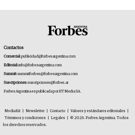
Contactos
Comercial:
publicidad@forbesargentina.com
Editorial:
info@forbesargentina.com
Summit:
summitforbes@forbesargentina.com
Suscripciones:
suscripciones@forbes.ar
Forbes Argentina es publicada por HT Media SA.
MediaKit
|
Newsletter
|
Contacto
|
Valores y estándares editoriales
|
Términos y condiciones
|
Legales
|
© 2026. Forbes Argentina. Todos
los derechos reservados.