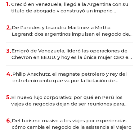
1.
Creció en Venezuela, llegó a la Argentina con su
título de abogado y construyó un imperio
gastronómico que revoluciona las marcas "fast
premium"
2.
De Paredes y Lisandro Martínez a Mirtha
Legrand: dos argentinos impulsan el negocio del
wellness deportivo y el cuidado corporal
3.
Emigró de Venezuela, lideró las operaciones de
Chevron en EE.UU. y hoy es la única mujer CEO en
Vaca Muerta
4.
Philip Anschutz, el magnate petrolero y rey del
entretenimiento que va por la licitación de
Tecnópolis junto a Fénix
5.
El nuevo lujo corporativo: por qué en Perú los
viajes de negocios dejan de ser reuniones para
convertirse en experiencias transformadoras
6.
Del turismo masivo a los viajes por experiencias:
cómo cambia el negocio de la asistencia al viajero