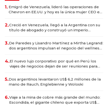
1.
Emigró de Venezuela, lideró las operaciones de
Chevron en EE.UU. y hoy es la única mujer CEO en
Vaca Muerta
2.
Creció en Venezuela, llegó a la Argentina con su
título de abogado y construyó un imperio
gastronómico que revoluciona las marcas "fast
premium"
3.
De Paredes y Lisandro Martínez a Mirtha Legrand:
dos argentinos impulsan el negocio del wellness
deportivo y el cuidado corporal
4.
El nuevo lujo corporativo: por qué en Perú los
viajes de negocios dejan de ser reuniones para
convertirse en experiencias transformadoras
5.
Dos argentinos levantaron US$ 6,2 millones de la
mano de Rauch, Englebienne y Woloski
6.
Viaje a la mina de cobre más grande del mundo:
Escondida, el gigante chileno que exporta US$
14.000 millones anuales