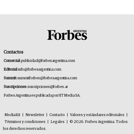
Contactos
Comercial:
publicidad@forbesargentina.com
Editorial:
info@forbesargentina.com
Summit:
summitforbes@forbesargentina.com
Suscripciones:
suscripciones@forbes.ar
Forbes Argentina es publicada por HT Media SA.
MediaKit
|
Newsletter
|
Contacto
|
Valores y estándares editoriales
|
Términos y condiciones
|
Legales
|
© 2026. Forbes Argentina. Todos
los derechos reservados.