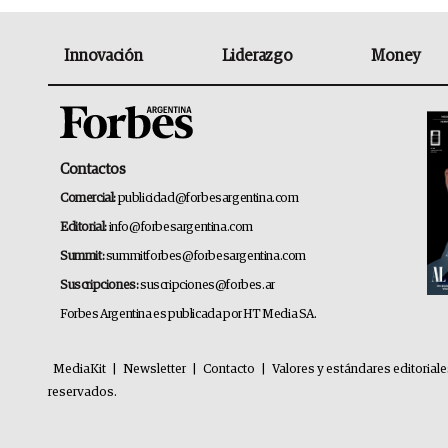
Innovación
Liderazgo
Money
Contactos
Comercial:
publicidad@forbesargentina.com
Editorial:
info@forbesargentina.com
Summit:
summitforbes@forbesargentina.com
Suscripciones:
suscripciones@forbes.ar
Forbes Argentina es publicada por HT Media SA.
MediaKit
|
Newsletter
|
Contacto
|
Valores y estándares editorial
reservados.