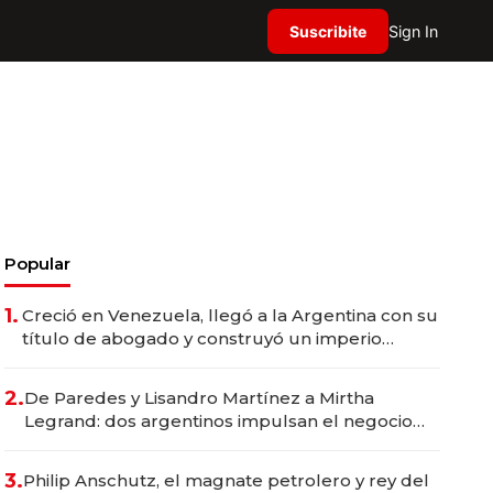
Suscribite
Sign In
Popular
1.
Creció en Venezuela, llegó a la Argentina con su
título de abogado y construyó un imperio
gastronómico que revoluciona las marcas "fast
premium"
2.
De Paredes y Lisandro Martínez a Mirtha
Legrand: dos argentinos impulsan el negocio
del wellness deportivo y el cuidado corporal
3.
Philip Anschutz, el magnate petrolero y rey del