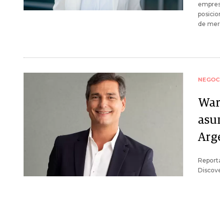
empresa
posicio
de mer
NEGOC
War
asu
Arg
Reporta
Discove