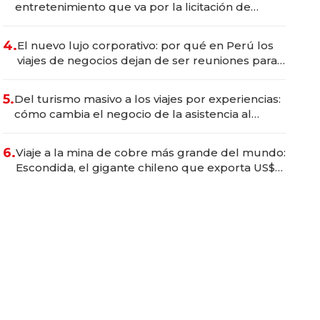
entretenimiento que va por la licitación de
Tecnópolis junto a Fénix
4.
El nuevo lujo corporativo: por qué en Perú los
viajes de negocios dejan de ser reuniones para
convertirse en experiencias transformadoras
5.
Del turismo masivo a los viajes por experiencias:
cómo cambia el negocio de la asistencia al
viajero
6.
Viaje a la mina de cobre más grande del mundo:
Escondida, el gigante chileno que exporta US$
14.000 millones anuales