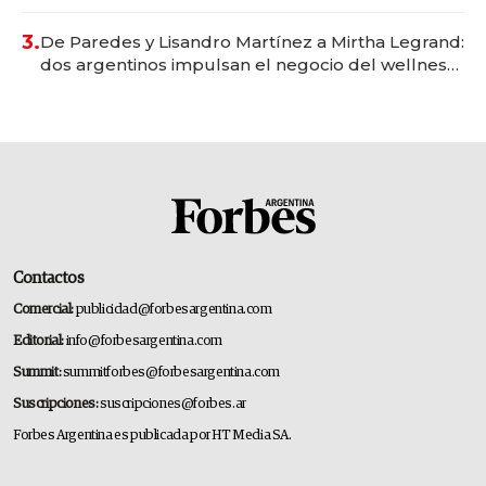
gastronómico que revoluciona las marcas "fast
premium"
3.
De Paredes y Lisandro Martínez a Mirtha Legrand:
dos argentinos impulsan el negocio del wellness
deportivo y el cuidado corporal
Contactos
Comercial:
publicidad@forbesargentina.com
Editorial:
info@forbesargentina.com
Summit:
summitforbes@forbesargentina.com
Suscripciones:
suscripciones@forbes.ar
Forbes Argentina es publicada por HT Media SA.