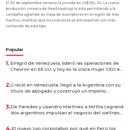
El 30 de septiembre cerraron la jornada en US$ 610, 34. La nueva
producción coreana de Reed Hastings le está permitiendo a la
compañía agrandar su masa de suscriptores en la región de Asía
Pacífico, mientras que los inversores se entusiasman con más
contenido de este tipo.
Popular
1.
Emigró de Venezuela, lideró las operaciones de
Chevron en EE.UU. y hoy es la única mujer CEO en
Vaca Muerta
2.
Creció en Venezuela, llegó a la Argentina con su
título de abogado y construyó un imperio
gastronómico que revoluciona las marcas "fast
premium"
3.
De Paredes y Lisandro Martínez a Mirtha Legrand:
dos argentinos impulsan el negocio del wellness
deportivo y el cuidado corporal
4.
El nuevo lujo corporativo: por qué en Perú los