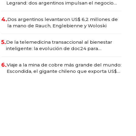
Legrand: dos argentinos impulsan el negocio
del wellness deportivo y el cuidado corporal
4.
Dos argentinos levantaron US$ 6,2 millones de
la mano de Rauch, Englebienne y Woloski
5.
De la telemedicina transaccional al bienestar
inteligente: la evolución de doc24 para
transformar a las organizaciones
6.
Viaje a la mina de cobre más grande del mundo:
Escondida, el gigante chileno que exporta US$
14.000 millones anuales