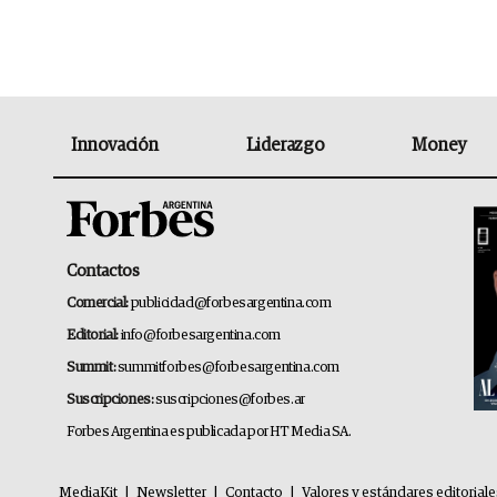
Innovación
Liderazgo
Money
Contactos
Comercial:
publicidad@forbesargentina.com
Editorial:
info@forbesargentina.com
Summit:
summitforbes@forbesargentina.com
Suscripciones:
suscripciones@forbes.ar
Forbes Argentina es publicada por HT Media SA.
MediaKit
|
Newsletter
|
Contacto
|
Valores y estándares editorial