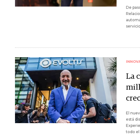
De paso
Relacio
automat
servici
INNOV
La c
mil
cre
El nuev
está di
Experie
todo el