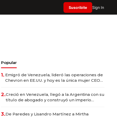
Suscribite
Sign In
Popular
1.
Emigró de Venezuela, lideró las operaciones de
Chevron en EE.UU. y hoy es la única mujer CEO
en Vaca Muerta
2.
Creció en Venezuela, llegó a la Argentina con su
título de abogado y construyó un imperio
gastronómico que revoluciona las marcas "fast
premium"
3.
De Paredes y Lisandro Martínez a Mirtha