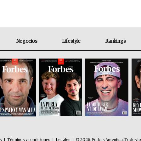
Negocios
Lifestyle
Rankings
es
|
Términos y condiciones
|
Legales
|
© 2026. Forbes Argentina. Todos l