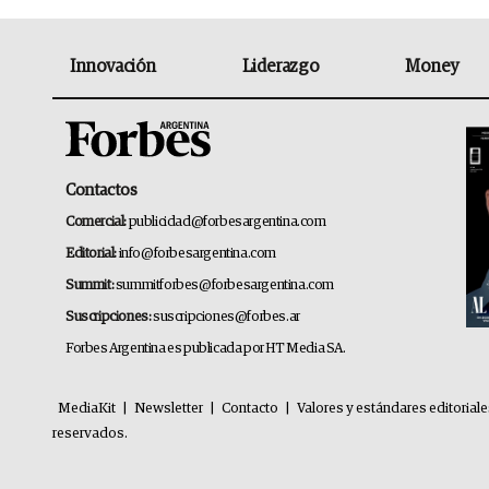
Innovación
Liderazgo
Money
Contactos
Comercial:
publicidad@forbesargentina.com
Editorial:
info@forbesargentina.com
Summit:
summitforbes@forbesargentina.com
Suscripciones:
suscripciones@forbes.ar
Forbes Argentina es publicada por HT Media SA.
MediaKit
|
Newsletter
|
Contacto
|
Valores y estándares editorial
reservados.