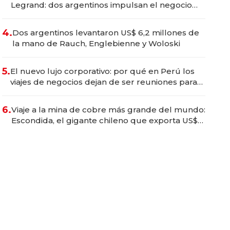
Legrand: dos argentinos impulsan el negocio
del wellness deportivo y el cuidado corporal
4.
Dos argentinos levantaron US$ 6,2 millones de
la mano de Rauch, Englebienne y Woloski
5.
El nuevo lujo corporativo: por qué en Perú los
viajes de negocios dejan de ser reuniones para
convertirse en experiencias transformadoras
6.
Viaje a la mina de cobre más grande del mundo:
Escondida, el gigante chileno que exporta US$
14.000 millones anuales