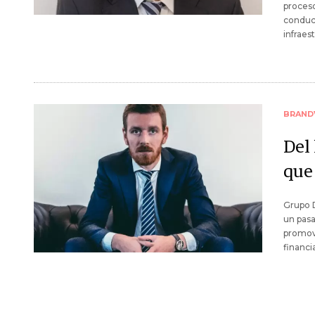
proceso
conducc
infraes
BRAND
Del 
que
Grupo D
un pasa
promove
financi