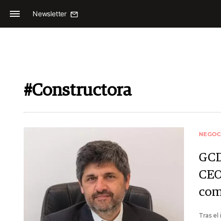
Newsletter
#Constructora
NEGOC
GCD
CEO 
com
Tras el