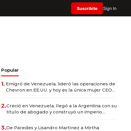
Suscribite
Sign In
Popular
1.
Emigró de Venezuela, lideró las operaciones de
Chevron en EE.UU. y hoy es la única mujer CEO
en Vaca Muerta
2.
Creció en Venezuela, llegó a la Argentina con su
título de abogado y construyó un imperio
gastronómico que revoluciona las marcas "fast
premium"
3.
De Paredes y Lisandro Martínez a Mirtha