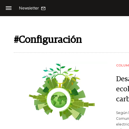
Newsletter
#Configuración
COLUM
Des
ecol
car
Según l
Comunic
electri