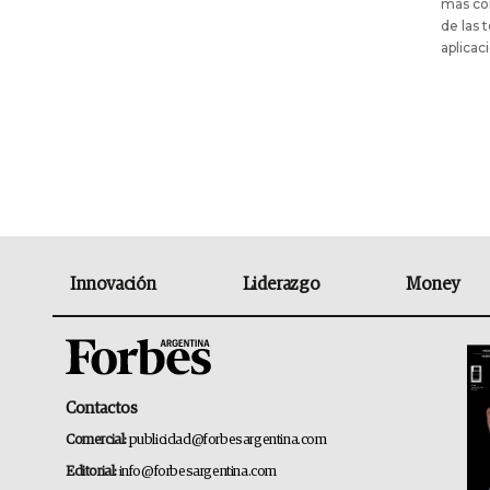
más con
de las 
aplicac
Innovación
Liderazgo
Money
Contactos
Comercial:
publicidad@forbesargentina.com
Editorial:
info@forbesargentina.com