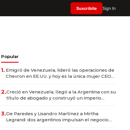
Suscribite
Sign In
Popular
1.
Emigró de Venezuela, lideró las operaciones de
Chevron en EE.UU. y hoy es la única mujer CEO
en Vaca Muerta
2.
Creció en Venezuela, llegó a la Argentina con su
título de abogado y construyó un imperio
gastronómico que revoluciona las marcas "fast
premium"
3.
De Paredes y Lisandro Martínez a Mirtha
Legrand: dos argentinos impulsan el negocio
del wellness deportivo y el cuidado corporal