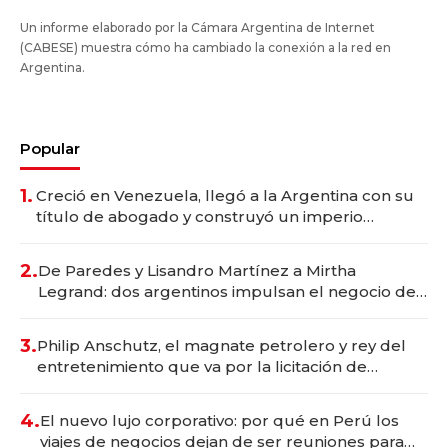
Un informe elaborado por la Cámara Argentina de Internet
(CABESE) muestra cómo ha cambiado la conexión a la red en
Argentina.
Popular
1.
Creció en Venezuela, llegó a la Argentina con su
título de abogado y construyó un imperio
gastronómico que revoluciona las marcas "fast
premium"
2.
De Paredes y Lisandro Martínez a Mirtha
Legrand: dos argentinos impulsan el negocio del
wellness deportivo y el cuidado corporal
3.
Philip Anschutz, el magnate petrolero y rey del
entretenimiento que va por la licitación de
Tecnópolis junto a Fénix
4.
El nuevo lujo corporativo: por qué en Perú los
viajes de negocios dejan de ser reuniones para