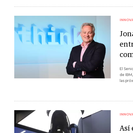
INNOV
Jon
entr
com
El Sen
de IBM,
las pró
INNOV
Así