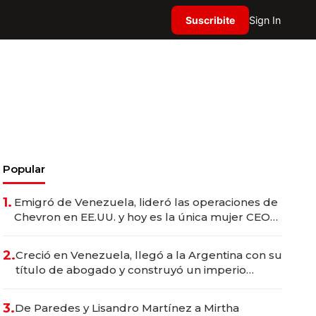
Suscribite
Sign In
Popular
1.
Emigró de Venezuela, lideró las operaciones de
Chevron en EE.UU. y hoy es la única mujer CEO
en Vaca Muerta
2.
Creció en Venezuela, llegó a la Argentina con su
título de abogado y construyó un imperio
gastronómico que revoluciona las marcas "fast
premium"
3.
De Paredes y Lisandro Martínez a Mirtha