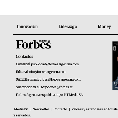
Innovación
Liderazgo
Money
Contactos
Comercial:
publicidad@forbesargentina.com
Editorial:
info@forbesargentina.com
Summit:
summitforbes@forbesargentina.com
Suscripciones:
suscripciones@forbes.ar
Forbes Argentina es publicada por HT Media SA.
MediaKit
|
Newsletter
|
Contacto
|
Valores y estándares editorial
reservados.