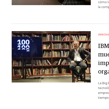
cómo la
la comp
INNOV
IBM
mue
imp
org
La Big 
tecnoló
empresa
tiempo