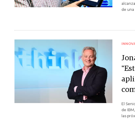
alcanza
de una 
INNOV
Jon
"Es
apl
com
El Sen
de IBM,
las pró