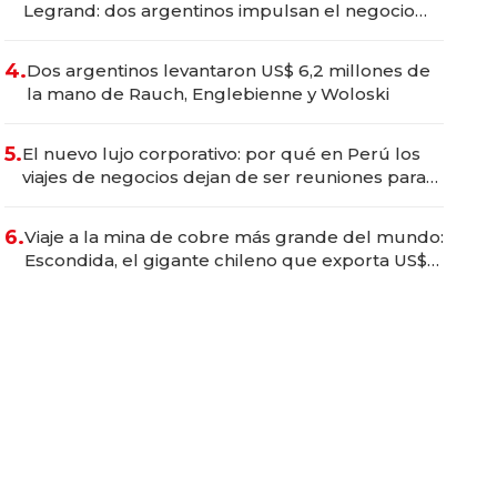
Legrand: dos argentinos impulsan el negocio
del wellness deportivo y el cuidado corporal
4.
Dos argentinos levantaron US$ 6,2 millones de
la mano de Rauch, Englebienne y Woloski
5.
El nuevo lujo corporativo: por qué en Perú los
viajes de negocios dejan de ser reuniones para
convertirse en experiencias transformadoras
6.
Viaje a la mina de cobre más grande del mundo:
Escondida, el gigante chileno que exporta US$
14.000 millones anuales