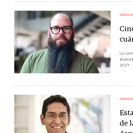
INNOV
Cin
cuá
La comp
alcanza
2027
INNOV
Esta
de 