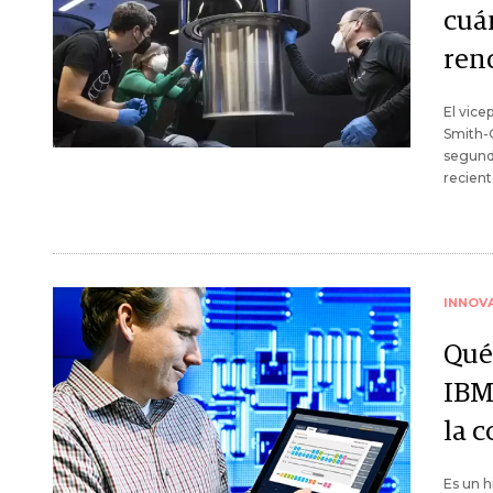
cuá
ren
El vice
Smith-G
segund
recien
INNOV
Qué 
IBM
la 
Es un h