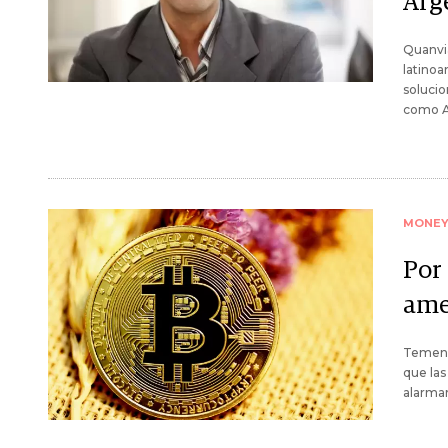
Arg
Quanvi
latinoa
solucio
como Ar
MONE
Por
ame
Temen q
que las
alarmar