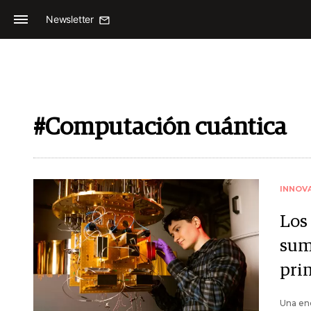
Newsletter
#Computación cuántica
INNOV
Los
sum
pri
Una enc