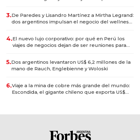
gastronómico que revoluciona las marcas "fast
premium"
3.
De Paredes y Lisandro Martínez a Mirtha Legrand:
dos argentinos impulsan el negocio del wellness
deportivo y el cuidado corporal
4.
El nuevo lujo corporativo: por qué en Perú los
viajes de negocios dejan de ser reuniones para
convertirse en experiencias transformadoras
5.
Dos argentinos levantaron US$ 6,2 millones de la
mano de Rauch, Englebienne y Woloski
6.
Viaje a la mina de cobre más grande del mundo:
Escondida, el gigante chileno que exporta US$
14.000 millones anuales