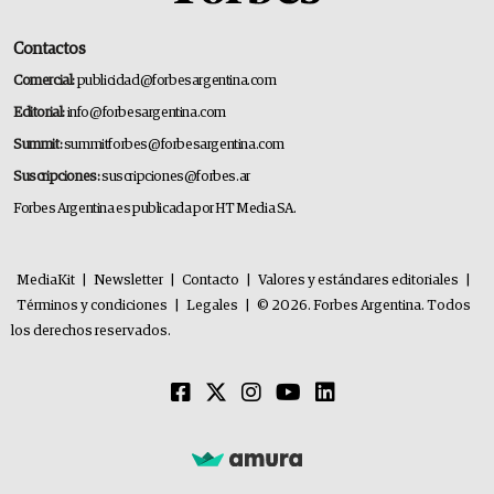
Contactos
Comercial:
publicidad@forbesargentina.com
Editorial:
info@forbesargentina.com
Summit:
summitforbes@forbesargentina.com
Suscripciones:
suscripciones@forbes.ar
Forbes Argentina es publicada por HT Media SA.
MediaKit
|
Newsletter
|
Contacto
|
Valores y estándares editoriales
|
Términos y condiciones
|
Legales
|
© 2026. Forbes Argentina. Todos
los derechos reservados.