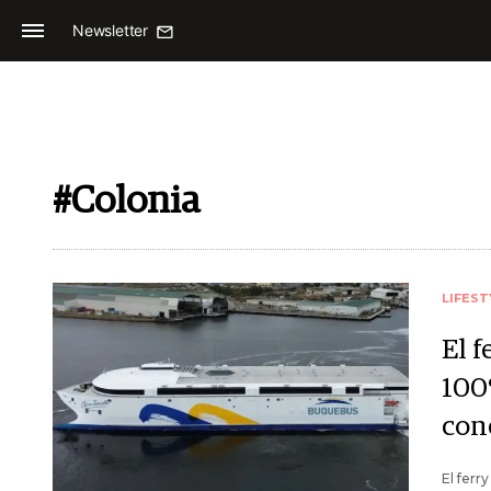
Newsletter
#Colonia
LIFEST
El f
100
con
El ferr