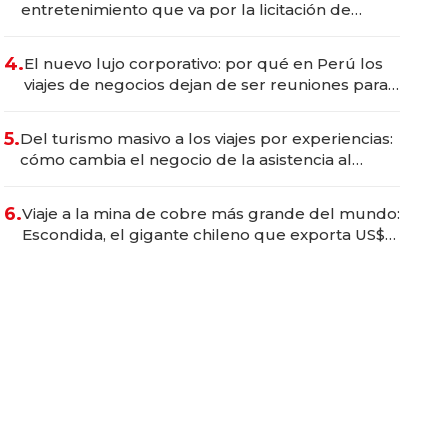
entretenimiento que va por la licitación de
Tecnópolis junto a Fénix
4.
El nuevo lujo corporativo: por qué en Perú los
viajes de negocios dejan de ser reuniones para
convertirse en experiencias transformadoras
5.
Del turismo masivo a los viajes por experiencias:
cómo cambia el negocio de la asistencia al
viajero
6.
Viaje a la mina de cobre más grande del mundo:
Escondida, el gigante chileno que exporta US$
14.000 millones anuales