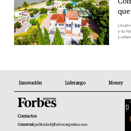
Cóm
que
Los pro
y su hi
y urban
Innovación
Liderazgo
Money
Contactos
Comercial:
publicidad@forbesargentina.com