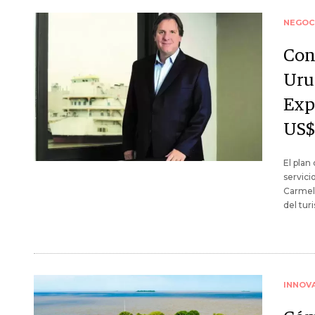
NEGOC
Con
Uru
Exp
US$
El plan
servici
Carmelo
del tur
INNOV