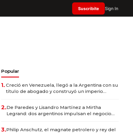
Suscribite
Sign In
Popular
1.
Creció en Venezuela, llegó a la Argentina con su
título de abogado y construyó un imperio
gastronómico que revoluciona las marcas "fast
premium"
2.
De Paredes y Lisandro Martínez a Mirtha
Legrand: dos argentinos impulsan el negocio
del wellness deportivo y el cuidado corporal
3.
Philip Anschutz, el magnate petrolero y rey del